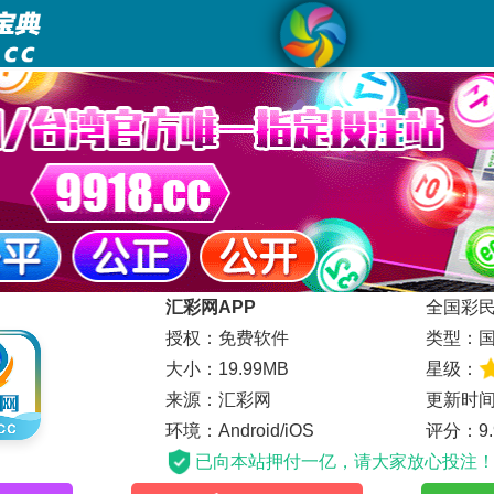
汇彩网APP
全国彩
授权：免费软件
类型：
大小：19.99MB
星级：
来源：汇彩网
更新时间：
环境：Android/iOS
评分：9.
已向本站押付一亿，请大家放心投注