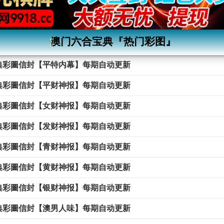
澳门六合宝典『热门彩图』
宝典彩圖信封【平特内幕】每期自动更新
宝典彩圖信封【平财神报】每期自动更新
宝典彩圖信封【女财神报】每期自动更新
宝典彩圖信封【发财神报】每期自动更新
宝典彩圖信封【青财神报】每期自动更新
宝典彩圖信封【黄财神报】每期自动更新
宝典彩圖信封【银财神报】每期自动更新
宝典彩圖信封【澳男人味】每期自动更新