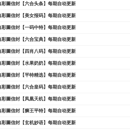
宝典彩圖信封【六合头条】每期自动更新
宝典彩圖信封【美女报码】每期自动更新
宝典彩圖信封【一码中特】每期自动更新
宝典彩圖信封【六合宝典】每期自动更新
宝典彩圖信封【四肖八码】每期自动更新
宝典彩圖信封【水果奶奶】每期自动更新
宝典彩圖信封【平特精选】每期自动更新
宝典彩圖信封【六合皇码】每期自动更新
宝典彩圖信封【凤凰天机】每期自动更新
宝典彩圖信封【狮王平特】每期自动更新
宝典彩圖信封【玄机妙语】每期自动更新