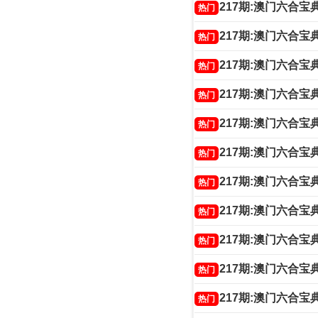
217期:澳门六合
热门
217期:澳门六合
热门
217期:澳门六合
热门
217期:澳门六合
热门
217期:澳门六合
热门
217期:澳门六合
热门
217期:澳门六合
热门
217期:澳门六合
热门
217期:澳门六合
热门
217期:澳门六合
热门
217期:澳门六合
热门