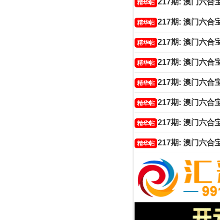
217期: 澳门六
精华帖
217期: 澳门六
精华帖
217期: 澳门六
精华帖
217期: 澳门六
精华帖
217期: 澳门六
精华帖
217期: 澳门六
精华帖
217期: 澳门六
精华帖
217期: 澳门六
精华帖