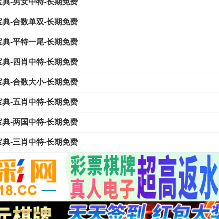
合宝典-男女中特-长期免费
合宝典-合数单双-长期免费
合宝典-平特一尾-长期免费
合宝典-四肖中特-长期免费
合宝典-合数大小-长期免费
合宝典-五肖中特-长期免费
合宝典-两国中特-长期免费
合宝典-三肖中特-长期免费