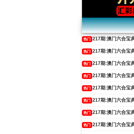
217期:澳门六合
热门
217期:澳门六合
热门
217期:澳门六合
热门
217期:澳门六合
热门
217期:澳门六合
热门
217期:澳门六合
热门
217期:澳门六合
热门
217期:澳门六合
热门