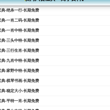
合宝典-绝杀一行-长期免费
合宝典-一肖二码-长期免费
合宝典-一肖中特-长期免费
合宝典-三头中特-长期免费
合宝典-三行生肖-长期免费
合宝典-九肖中特-长期免费
合宝典-家野中特-长期免费
合宝典-棋琴书画-长期免费
合宝典-稳定大小-长期免费
合宝典-平特一肖-长期免费