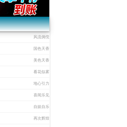
风流倜傥
国色天香
美色天香
看花似雾
地心引力
喜闻乐见
自娱自乐
再次辉煌